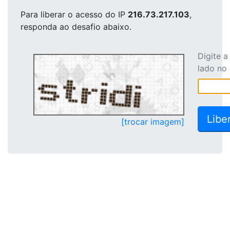
Para liberar o acesso
do IP
216.73.217.103
,
responda ao desafio abaixo.
Digite 
lado no
[trocar imagem]